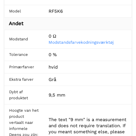
RF5K6
Model
Andet
0 Ω
Modstand
Modstandsfarvekodningsværktøj
0 %
Tolerance
hvid
Primærfarver
Grå
Ekstra farver
Dybt af
9,5 mm
produktet
Hoogte van het
product
The text "9 mm" is a measurement
vertaalt naar
and does not require translation. If
informele
you meant something else, please
Deens zou zijn: