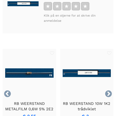
★
★
★
★
★
Klik på en stjerne for at skrive din
anmeldelse


RB WEERSTAND
RB WEERSTAND 10W 1K2
METALFILM 0,6W 5% 2E2
trådviklet
- Holdbar
cementmodstand med