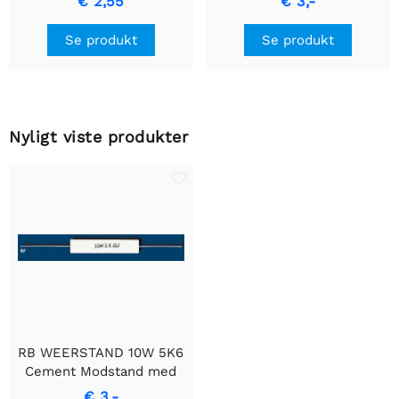
€ 2,55
€ 3,-
Præcisionsmodstand
keramisk hus.
Se produkt
Se produkt
Nyligt viste produkter
RB WEERSTAND 10W 5K6
Cement Modstand med
Trådviklet Design
€ 3,-