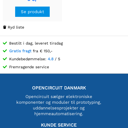
Se produkt
Ryd liste

Bestilt i dag, leveret tirsdag
Gratis fragt
fra € 150,-
Kundebedømmelse:
4.8
/ 5
Fremragende service
OPENCIRCUIT DANMARK
Opencircuit sælger elektroniske
komponenter og moduler til prototyping,
uddannelsesprojekter og
hjemmeautomatisering.
KUNDE SERVICE