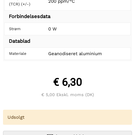
200 ppm/°C
(TCR) (+/-)
Forbindelsesdata
0 W
Strøm
Datablad
Geanodiseret aluminium
Materiale
€ 6,30
€ 5,00
Ekskl. moms (DK)
Udsolgt