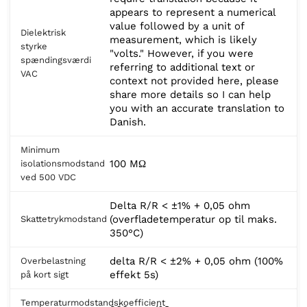
appears to represent a numerical
value followed by a unit of
Dielektrisk
measurement, which is likely
styrke
"volts." However, if you were
spændingsværdi
referring to additional text or
VAC
context not provided here, please
share more details so I can help
you with an accurate translation to
Danish.
Minimum
100 MΩ
isolationsmodstand
ved 500 VDC
Delta R/R < ±1% + 0,05 ohm
(overfladetemperatur op til maks.
Skattetrykmodstand
350°C)
delta R/R < ±2% + 0,05 ohm (100%
Overbelastning
effekt 5s)
på kort sigt
Temperaturmodstandskoefficient