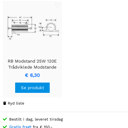
RB Modstand 25W 120E
Trådviklede Modstande
€ 6,30
Se produkt
Ryd liste

Bestilt i dag, leveret tirsdag
Gratis fragt
fra € 150,-