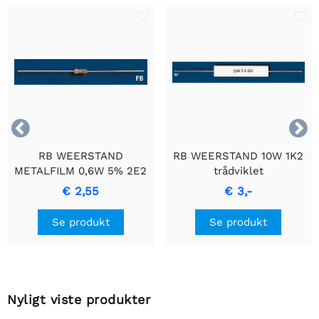


RB WEERSTAND
RB WEERSTAND 10W 1K2
METALFILM 0,6W 5% 2E2
trådviklet
- Holdbar
cementmodstand med
€ 2,55
€ 3,-
Præcisionsmodstand
keramisk hus.
Se produkt
Se produkt
Nyligt viste produkter