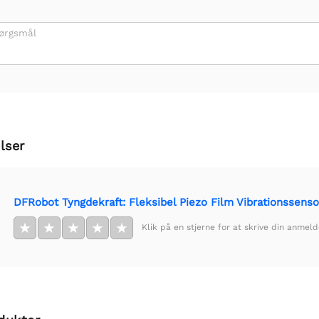
pørgsmål
lser
DFRobot Tyngdekraft: Fleksibel Piezo Film Vibrationssenso
★
★
★
★
★
Klik på en stjerne for at skrive din anmeld