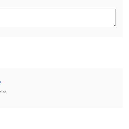
r
else