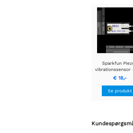
Sparkfun Piez
vibrationssensor 
med masse
€ 18,-
Se produkt
Kundespørgsm