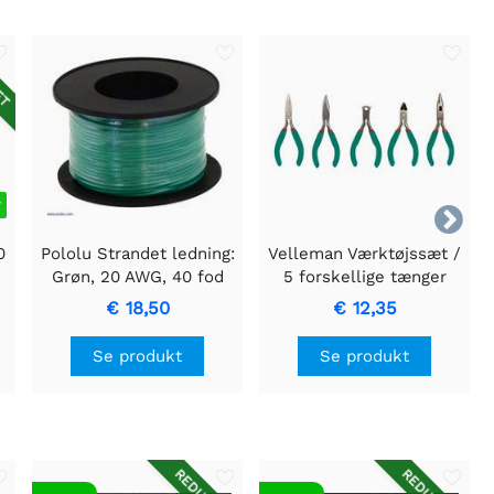
ET
r

0
Pololu Strandet ledning:
Velleman Værktøjssæt /
Grøn, 20 AWG, 40 fod
5 forskellige tænger
€ 18,50
€ 12,35
Se produkt
Se produkt