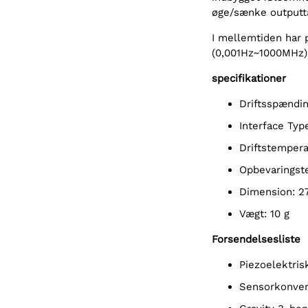
øge/sænke outputt
I mellemtiden har
(0,001Hz~1000MHz)
specifikationer
Driftsspændi
Interface Typ
Driftstempera
Opbevaringst
Dimension:
Vægt: 10 g
Forsendelsesliste
Piezoelektris
Sensorkonver