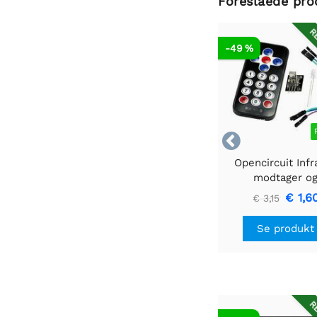
Foreslåede pro
RE
-49 %

Opencircuit Infr
modtager o
fjernbetjening
€ 1,6
€ 3,15
Se produkt