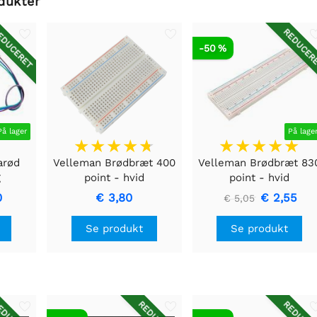
dukter
DUCERET
REDUCER
-50 %
På lager
På lage
arød
Velleman Brødbræt 400
Velleman Brødbræt 83
g
point - hvid
point - hvid
ssæt
0
€ 3,80
€ 2,55
€ 5,05
Se produkt
Se produkt