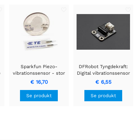
Sparkfun Piezo-
DFRobot Tyngdekraft:
e
vibrationssensor - stor
Digital vibrationssensor
€ 16,70
€ 6,55
Se produkt
Se produkt