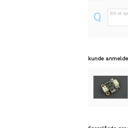
Q
Stil et s
kunde anmelde