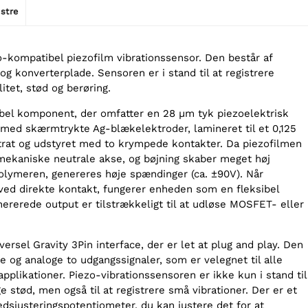
stre
o-kompatibel piezofilm vibrationssensor. Den består af
 og konverterplade. Sensoren er i stand til at registrere
ilitet, stød og berøring.
ibel komponent, der omfatter en 28 µm tyk piezoelektrisk
ed skærmtrykte Ag-blækelektroder, lamineret til et 0,125
rat og udstyret med to krympede kontakter. Da piezofilmen
mekaniske neutrale akse, og bøjning skaber meget høj
polymeren, genereres høje spændinger (ca. ±90V). Når
ved direkte kontakt, fungerer enheden som en fleksibel
nererede output er tilstrækkeligt til at udløse MOSFET- eller
ersel Gravity 3Pin interface, der er let at plug and play. Den
e og analoge to udgangssignaler, som er velegnet til alle
applikationer. Piezo-vibrationssensoren er ikke kun i stand til
ge stød, men også til at registrere små vibrationer. Der er et
dsjusteringspotentiometer, du kan justere det for at