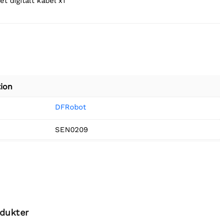
et digitalt kabel x1
ion
DFRobot
SEN0209
odukter