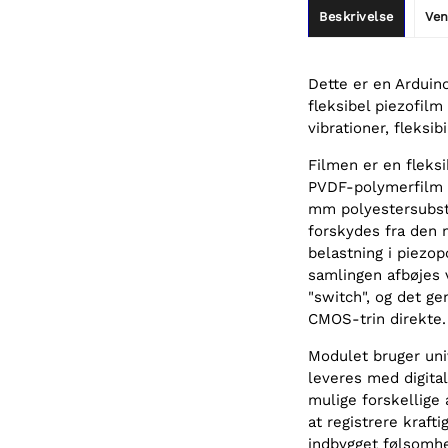
Beskrivelse
Ven
Dette er en Arduin
fleksibel piezofilm
vibrationer, fleksib
Filmen er en fleks
PVDF-polymerfilm m
mm polyestersubst
forskydes fra den 
belastning i piezo
samlingen afbøjes 
"switch", og det ge
CMOS-trin direkte.
Modulet bruger univ
leveres med digital
mulige forskellige 
at registrere krafti
indbygget følsomhe