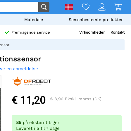
Materiale
Sæsonbestemte produkter
Virksomheder
Kontakt
Fremragende service
ensor
ationssensor
ive en anmeldelse
€ 11,20
€ 8,90
Ekskl. moms (DK)
85
på eksternt lager
Leveret i 5 til 7 dage