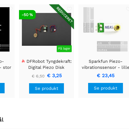
REDUCERET
-50 %
På lager
o-
DFRobot Tyngdekraft:
Sparkfun Piezo-
- stor
Digital Piezo Disk
vibrationssensor - lill
Vibrationssensor
vandret
€ 3,25
€ 23,45
€ 6,50
Se produkt
Se produkt
ål