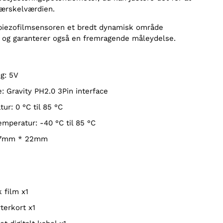
ærskelværdien.
 piezofilmsensoren et bredt dynamisk område
 og garanterer også en fremragende måleydelse.
ng: 5V
e: Gravity PH2.0 3Pin interface
tur: 0 °C til 85 °C
emperatur: -40 °C til 85 °C
 27mm * 22mm
k film x1
terkort x1