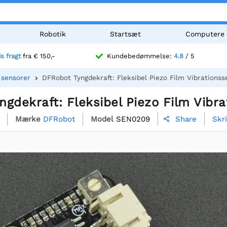
Robotik
Startsæt
Computere
is fragt
fra € 150,-
Kundebedømmelse:
4.8
/ 5
 sensorer
DFRobot Tyngdekraft: Fleksibel Piezo Film Vibrationss
gdekraft: Fleksibel Piezo Film Vibr
Mærke
DFRobot
Model
SEN0209
Skr
Share
