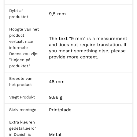
Dybt af
9,5 mm
produktet
Hoogte van het
product
The text "9 mm" is a measurement
vertaalt naar
and does not require translation. If
informele
you meant something else, please
Deens zou zijn:
provide more context.
"Højden på
produktet."
Breedte van
48 mm
het product
9,86 g
Vægt Produkt
Printplade
Skriv montage
Extra kleuren
gedetailleerd"
Metal
in Danish is