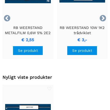


RB WEERSTAND
RB WEERSTAND 10W 1K2
METALFILM 0,6W 5% 2E2
trådviklet
- Holdbar
cementmodstand med
€ 2,55
€ 3,-
Præcisionsmodstand
keramisk hus.
Se produkt
Se produkt
Nyligt viste produkter