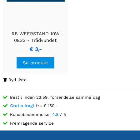
RB WEERSTAND 10W
0E33 - Trådvundet
Cementmodstand
€ 3,-
Se produkt
Ryd liste

Bestil inden 23:59, forsendelse samme dag
Gratis fragt
fra € 150,-
Kundebedømmelse:
4.8
/ 5
Fremragende service