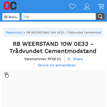

Menu
Opencircuit
RB WEERSTAND 10W 0E33 - Trådvundet Cementmodsta
RB WEERSTAND 10W 0E33 -
Trådvundet Cementmodstand
Varenummer
RF0E33
Share

Skrive en anmeldelse