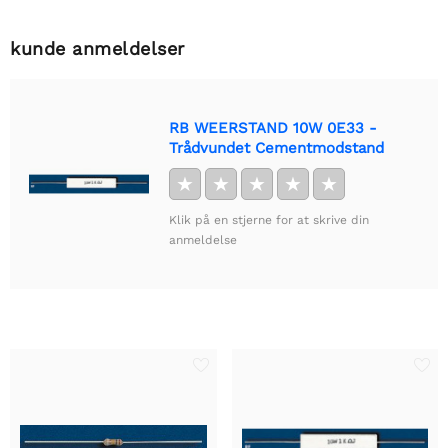
kunde anmeldelser
RB WEERSTAND 10W 0E33 -
Trådvundet Cementmodstand
★
★
★
★
★
Klik på en stjerne for at skrive din
anmeldelse