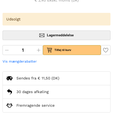
€ 2,40
Ekskl. moms (DK)
Udsolgt
Lagermeddelelse
Tilføj til kurv
Vis mængderabatter
Sendes fra
€ 11,50
(DK)
30 dages afkøling
Fremragende service