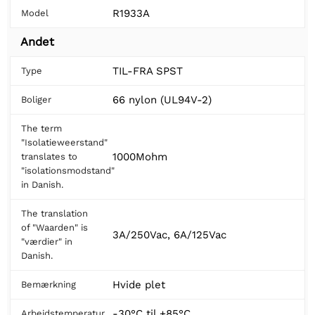
R1933A
Model
Andet
TIL-FRA SPST
Type
66 nylon (UL94V-2)
Boliger
The term
"Isolatieweerstand"
1000Mohm
translates to
"isolationsmodstand"
in Danish.
The translation
of "Waarden" is
3A/250Vac, 6A/125Vac
"værdier" in
Danish.
Hvide plet
Bemærkning
-30°C til +85°C
Arbejdstemperatur