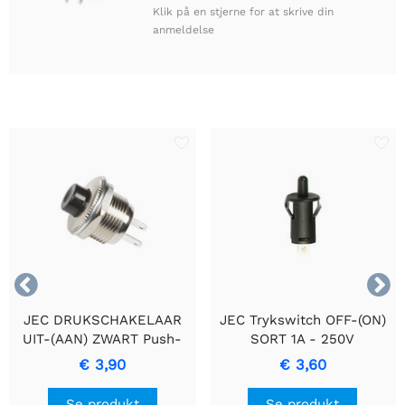
Klik på en stjerne for at skrive din
anmeldelse


JEC DRUKSCHAKELAAR
JEC Trykswitch OFF-(ON)
UIT-(AAN) ZWART Push-
SORT 1A - 250V
Button Switch
€ 3,90
€ 3,60
Se produkt
Se produkt