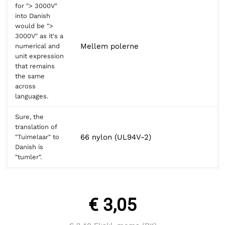
for "> 3000V"
into Danish
would be ">
3000V" as it's a
Mellem polerne
numerical and
unit expression
that remains
the same
across
languages.
Sure, the
translation of
66 nylon (UL94V-2)
"Tuimelaar" to
Danish is
"tumler".
€ 3,05