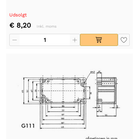
Udsolgt
€ 8,20
Inkl. moms